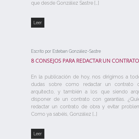
que desde González Sastre […]
Leer
Escrito por Esteban González-Sastre
8 CONSEJOS PARA REDACTAR UN CONTRATO
En la publicación de hoy, nos dirigimos a tod
dudas sobre como redactar un contrato
arquitecto, y también a los que siendo arqu
disponer de un contrato con garantías. ¿Qu
redactar un contrato de obra y evitar proble
Como ya sabéis, González […]
Leer