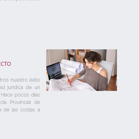
ECTO
ros nuestro éxito
ad jurídica de un
e. Hace pocos días
ia Provincial de
a de las costas a