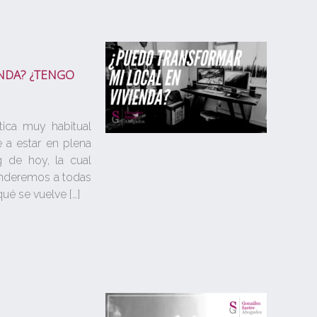
NDA? ¿TENGO
ica muy habitual
e a estar en plena
g de hoy, la cual
onderemos a todas
ué se vuelve […]