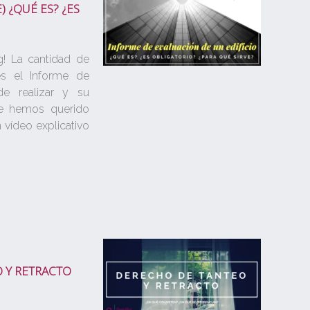
) ¿QUÉ ES? ¿ES
! La cantidad de
s el Informe de
de realizar y su
 le hemos querido
 vídeo explicativo
 Y RETRACTO