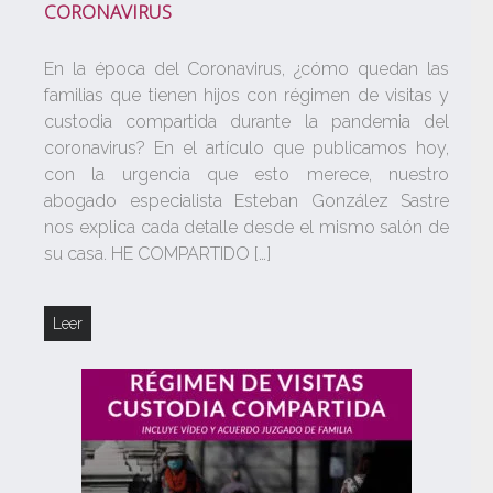
CORONAVIRUS
En la época del Coronavirus, ¿cómo quedan las
familias que tienen hijos con régimen de visitas y
custodia compartida durante la pandemia del
coronavirus? En el artículo que publicamos hoy,
con la urgencia que esto merece, nuestro
abogado especialista Esteban González Sastre
nos explica cada detalle desde el mismo salón de
su casa. HE COMPARTIDO […]
Leer