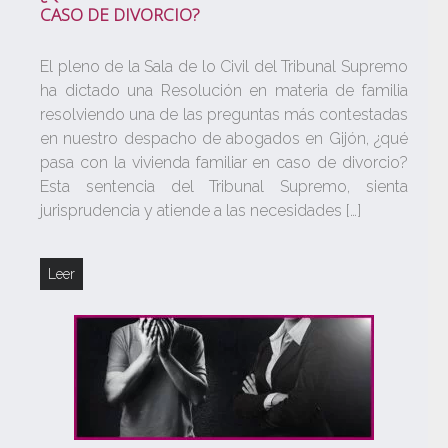
CASO DE DIVORCIO?
El pleno de la Sala de lo Civil del Tribunal Supremo
ha dictado una Resolución en materia de familia
resolviendo una de las preguntas más contestadas
en nuestro despacho de abogados en Gijón, ¿qué
pasa con la vivienda familiar en caso de divorcio?
Esta sentencia del Tribunal Supremo, sienta
jurisprudencia y atiende a las necesidades […]
Leer