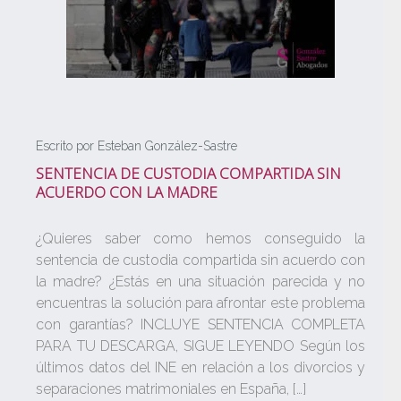
Escrito por Esteban González-Sastre
SENTENCIA DE CUSTODIA COMPARTIDA SIN
ACUERDO CON LA MADRE
¿Quieres saber como hemos conseguido la
sentencia de custodia compartida sin acuerdo con
la madre? ¿Estás en una situación parecida y no
encuentras la solución para afrontar este problema
con garantías? INCLUYE SENTENCIA COMPLETA
PARA TU DESCARGA, SIGUE LEYENDO Según los
últimos datos del INE en relación a los divorcios y
separaciones matrimoniales en España, […]