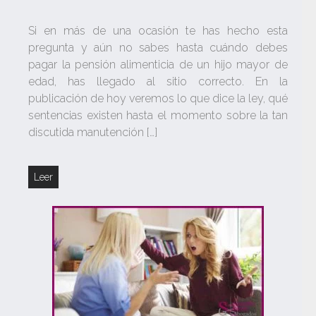
Si en más de una ocasión te has hecho esta
pregunta y aún no sabes hasta cuándo debes
pagar la pensión alimenticia de un hijo mayor de
edad, has llegado al sitio correcto. En la
publicación de hoy veremos lo que dice la ley, qué
sentencias existen hasta el momento sobre la tan
discutida manutención […]
Leer