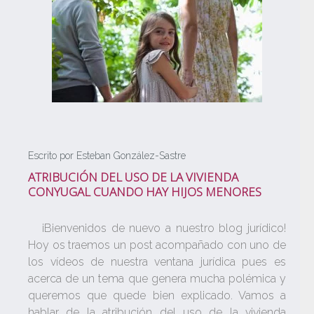
Escrito por Esteban González-Sastre
ATRIBUCIÓN DEL USO DE LA VIVIENDA
CONYUGAL CUANDO HAY HIJOS MENORES
¡Bienvenidos de nuevo a nuestro blog jurídico!
Hoy os traemos un post acompañado con uno de
los vídeos de nuestra ventana jurídica pues es
acerca de un tema que genera mucha polémica y
queremos que quede bien explicado. Vamos a
hablar de la atribución del uso de la vivienda