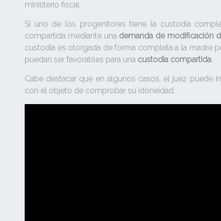
ministerio fiscal.
Si uno de los progenitores tiene la custodia completa
compartida mediante una
demanda de modificación d
custodia es otorgada de forma completa a la madre porq
puedan ser favorables para una
custodia compartida
.
Cabe destacar que en algunos casos, el juez puede 
con el objeto de comprobar su idoneidad.