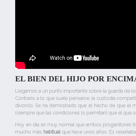
EL BIEN DEL HIJO POR ENCIM
Llegamos a un punto importante sobre la guarda de los 
Contrario a lo que suele pensarse, la custodia compart
divorcio. Se ha demostrado que el hecho de que el 
(siempre que las condiciones lo permitan) que el que s
Hoy en día es muy normal que ambos progenitores tra
mucho más
habitual
que hace unos años. Es reseñable