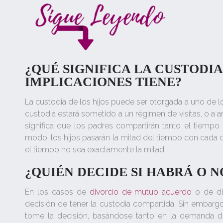
¿QUÉ SIGNIFICA LA CUSTODI
IMPLICACIONES TIENE?
La custodia de los hijos puede ser otorgada a uno de l
custodia estará sometido a un régimen de visitas, o a
significa que los padres compartirán tanto el tiemp
modo, los hijos pasarán la mitad del tiempo con cada
el tiempo no sea exactamente la mitad.
¿QUIÉN DECIDE SI HABRÁ O 
En los casos de
divorcio de mutuo acuerdo
o de di
decisión de tener la custodia compartida. Sin embarg
tome la decisión, basándose tanto en la demanda de