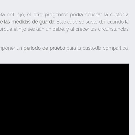
 del hijo, el otro progenitor podrá solicitar la custodia
e las medidas de guarda
. Éste case se suele dar cuando la
ue el hijo sea aún un bebé, y al crecer las circunstancias
imponer un
período de prueba
para la custodia compartida,