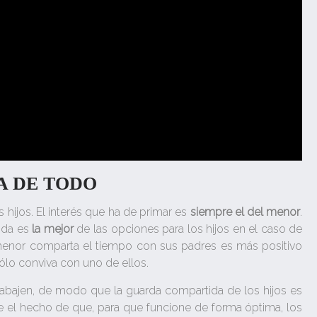
A DE TODO
hijos. El interés que ha de primar es
siempre el del menor
.
ida es
la mejor
de las opciones para los hijos en el caso de
menor comparta el tiempo con sus padres es más positivo
ólo conviva con uno de ellos.
bajen, de modo que la guarda compartida de los hijos es
 el hecho de que, para que funcione de forma óptima, los