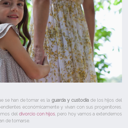
ue se han de tomar es la
guarda y custodia
de los hijos del
pendientes económicamente y vivan con sus progenitores.
amos del
divorcio con hijos
, pero hoy vamos a extendernos
an de tomarse.