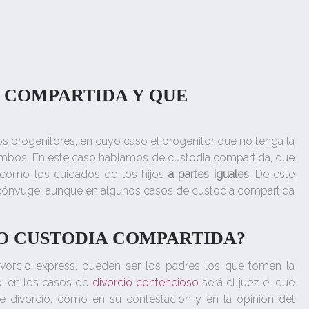
A COMPARTIDA Y QUE
os progenitores, en cuyo caso el progenitor que no tenga la
 ambos. En este caso hablamos de custodia compartida, que
o como los cuidados de los hijos
a partes iguales
. De este
 cónyuge, aunque en algunos casos de custodia compartida
NO CUSTODIA COMPARTIDA?
vorcio express, pueden ser los padres los que tomen la
o, en los casos de
divorcio contencioso
será el juez el que
 divorcio, como en su contestación y en la opinión del