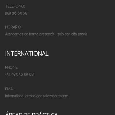
TELÉFONO:
985 36 65 68
HORARIO
Atendemos de forma presencial, solo con cita previa
INTERNATIONAL
PHONE:
+34 985 36 65 68
EMAIL
international(arroba)gonzalezsastre.com