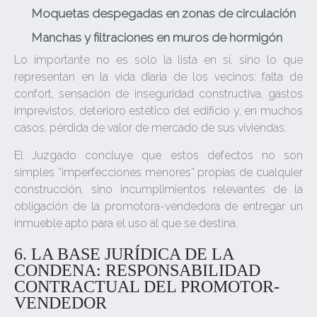
Moquetas despegadas en zonas de circulación
Manchas y filtraciones en muros de hormigón
Lo importante no es sólo la lista en sí, sino lo que
representan en la vida diaria de los vecinos: falta de
confort, sensación de inseguridad constructiva, gastos
imprevistos, deterioro estético del edificio y, en muchos
casos, pérdida de valor de mercado de sus viviendas.
El Juzgado concluye que estos defectos no son
simples “imperfecciones menores” propias de cualquier
construcción, sino incumplimientos relevantes de la
obligación de la promotora-vendedora de entregar un
inmueble apto para el uso al que se destina.
6. LA BASE JURÍDICA DE LA
CONDENA: RESPONSABILIDAD
CONTRACTUAL DEL PROMOTOR-
VENDEDOR