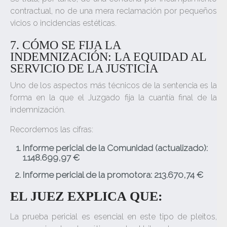
contractual, no de una mera reclamación por pequeños
vicios o incidencias estéticas.
7. CÓMO SE FIJA LA
INDEMNIZACIÓN: LA EQUIDAD AL
SERVICIO DE LA JUSTICIA
Uno de los aspectos más técnicos de la sentencia es la
forma en la que el Juzgado fija la cuantía final de la
indemnización.
Recordemos las cifras:
Informe pericial de la Comunidad (actualizado):
1.148.699,97 €
Informe pericial de la promotora: 213.670,74 €
EL JUEZ EXPLICA QUE:
La prueba pericial es esencial en este tipo de pleitos,