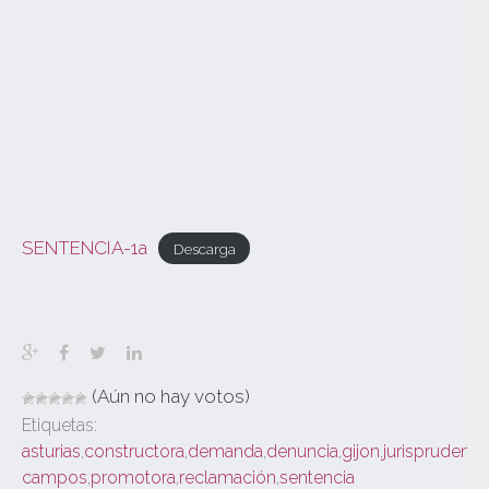
SENTENCIA-1a
Descarga
(Aún no hay votos)
Etiquetas:
asturias
,
constructora
,
demanda
,
denuncia
,
gijon
,
jurisprudenci
campos
,
promotora
,
reclamación
,
sentencia