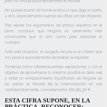
pero no vincula automáticamente al tribunal.
No puede asumir de forma acrítica lo que diga un perito
u otro, especialmente cuando las cifras son tan dispares.
Tras valorar los argumentos de ambos expertos en el
juicio, concluye que ninguno es claramente más
convincente que el otro como para desechar el
contrario.
Ante esta situación, el Juzgado recurre a un criterio que
nos parece especialmente razonable: la equidad.
Tomando como referencia ambas valoraciones, y con el
objetivo de aproximarse lo máximo posible al daño real
y evitar un enriquecimiento injustificado de ninguna de
las partes, el tribunal fija la indemnización en una
cantidad intermedia, concretamente: 681.185,36 €
ESTA CIFRA SUPONE, EN LA
PRÁCTICA, RECONOCER: