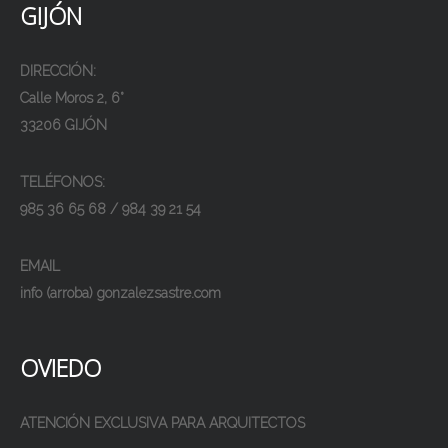
GIJÓN
DIRECCIÓN:
Calle Moros 2, 6°
33206 GIJÓN
TELÉFONOS:
985 36 65 68 / 984 39 21 54
EMAIL
info (arroba) gonzalezsastre.com
OVIEDO
ATENCIÓN EXCLUSIVA PARA ARQUITECTOS