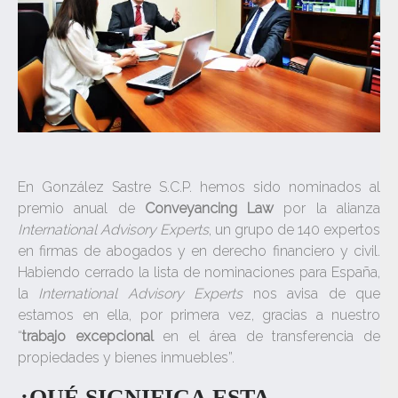
En González Sastre S.C.P. hemos sido nominados al
premio anual de
Conveyancing Law
por la alianza
International Advisory Experts
, un grupo de 140 expertos
en firmas de abogados y en derecho financiero y civil.
Habiendo cerrado la lista de nominaciones para España,
la
International Advisory Experts
nos avisa de que
estamos en ella, por primera vez, gracias a nuestro
“
trabajo excepcional
en el área de transferencia de
propiedades y bienes inmuebles”.
¿QUÉ SIGNIFICA ESTA