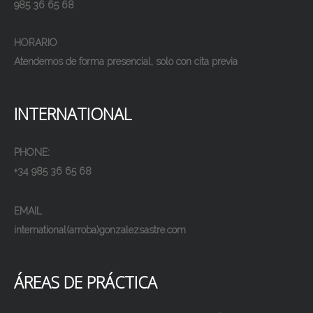
985 36 65 68
HORARIO
Atendemos de forma presencial, solo con cita previa
INTERNATIONAL
PHONE:
+34 985 36 65 68
EMAIL
international(arroba)gonzalezsastre.com
ÁREAS DE PRÁCTICA