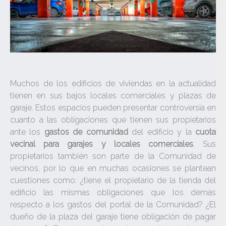
Muchos de los edificios de viviendas en la actualidad
tienen en sus bajos locales comerciales y plazas de
garaje. Estos espacios pueden presentar controversia en
cuanto a las obligaciones que tienen sus propietarios
ante los
gastos de comunidad
del edificio y la
cuota
vecinal para garajes y locales comerciales
. Sus
propietarios también son parte de la Comunidad de
vecinos, por lo que en muchas ocasiones se plantean
cuestiones como: ¿tiene el propietario de la tienda del
edificio las mismas obligaciones que los demás
respecto a los gastos del portal de la Comunidad? ¿El
dueño de la plaza del garaje tiene obligación de pagar