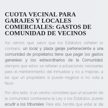
CUOTA VECINAL PARA
GARAJES Y LOCALES
COMERCIALES: GASTOS DE
COMUNIDAD DE VECINOS
Así vemos que, salvo que los Estatutos señalen lo
contrario,
un local y plaza garaje perteneciente a una
comunidad de propietarios tiene que pagar los gastos
generales y los extraordinarios de la Comunidad
,
siempre que estos se refieran a actuaciones necesarias
para el mantenimiento del inmueble y no a mejoras, a
las que un propietario sí puede negarse si no vota a
favor.
Por otro lado, si un vecino considera que un acuerdo de
la comunidad contraviene la Ley o los Estatutos, puede
acudir a los tribunales
. Para ello, tendrá que estar al día