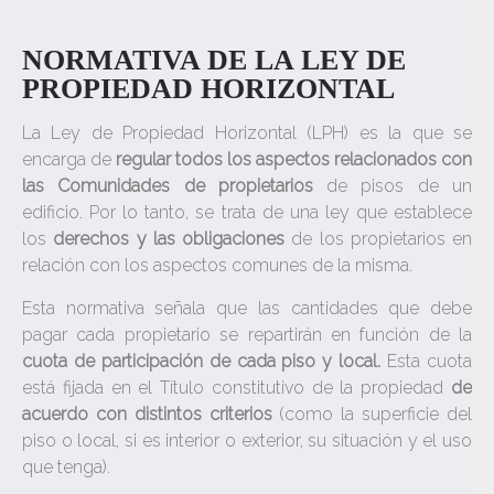
NORMATIVA DE LA LEY DE
PROPIEDAD HORIZONTAL
La Ley de Propiedad Horizontal (LPH) es la que se
encarga de
regular todos los aspectos relacionados con
las Comunidades de propietarios
de pisos de un
edificio. Por lo tanto, se trata de una ley que establece
los
derechos y las obligaciones
de los propietarios en
relación con los aspectos comunes de la misma.
Esta normativa señala que las cantidades que debe
pagar cada propietario se repartirán en función de la
cuota de participación de cada piso y local.
Esta cuota
está fijada en el Título constitutivo de la propiedad
de
acuerdo con distintos criterios
(como la superficie del
piso o local, si es interior o exterior, su situación y el uso
que tenga).