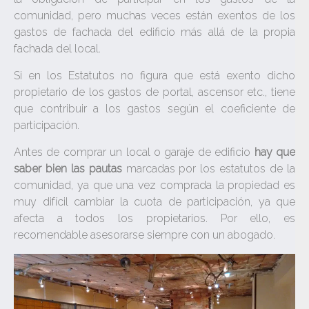
comunidad, pero muchas veces están exentos de los
gastos de fachada del edificio más allá de la propia
fachada del local.
Si en los Estatutos no figura que está exento dicho
propietario de los gastos de portal, ascensor etc., tiene
que contribuir a los gastos según el coeficiente de
participación.
Antes de comprar un local o garaje de edificio
hay que
saber bien las pautas
marcadas por los estatutos de la
comunidad, ya que una vez comprada la propiedad es
muy difícil cambiar la cuota de participación, ya que
afecta a todos los propietarios. Por ello, es
recomendable asesorarse siempre con un abogado.