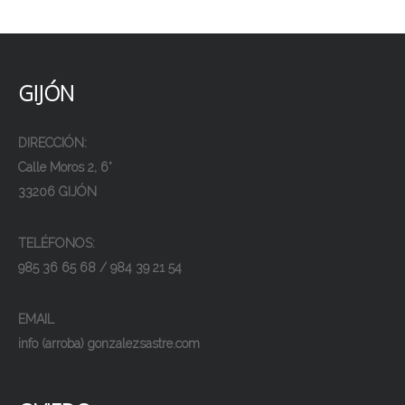
GIJÓN
DIRECCIÓN:
Calle Moros 2, 6°
33206 GIJÓN
TELÉFONOS:
985 36 65 68 / 984 39 21 54
EMAIL
info (arroba) gonzalezsastre.com