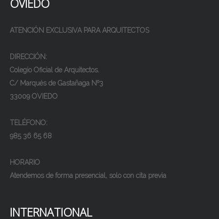
OVIEDO
ATENCIÓN EXCLUSIVA PARA ARQUITECTOS
DIRECCIÓN:
Colegio Oficial de Arquitectos.
C/ Marqués de Gastañaga Nº3
33009 OVIEDO
TELÉFONO:
985 36 65 68
HORARIO
Atendemos de forma presencial, solo con cita previa
INTERNATIONAL