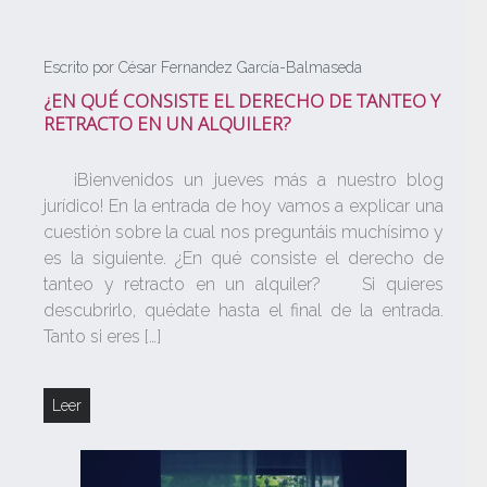
Escrito por César Fernandez García-Balmaseda
¿EN QUÉ CONSISTE EL DERECHO DE TANTEO Y
RETRACTO EN UN ALQUILER?
¡Bienvenidos un jueves más a nuestro blog
jurídico! En la entrada de hoy vamos a explicar una
cuestión sobre la cual nos preguntáis muchísimo y
es la siguiente. ¿En qué consiste el derecho de
tanteo y retracto en un alquiler? Si quieres
descubrirlo, quédate hasta el final de la entrada.
Tanto si eres […]
Leer