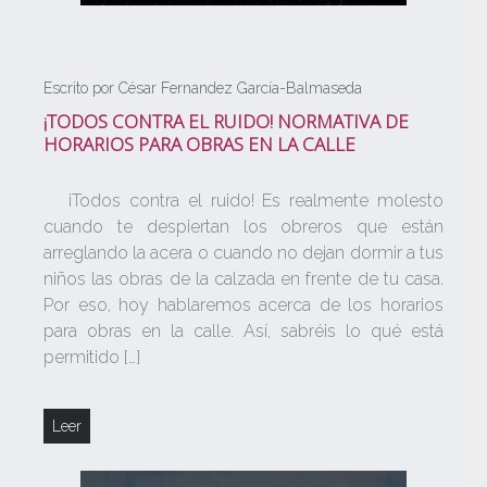
Escrito por César Fernandez García-Balmaseda
¡TODOS CONTRA EL RUIDO! NORMATIVA DE
HORARIOS PARA OBRAS EN LA CALLE
¡Todos contra el ruido! Es realmente molesto
cuando te despiertan los obreros que están
arreglando la acera o cuando no dejan dormir a tus
niños las obras de la calzada en frente de tu casa.
Por eso, hoy hablaremos acerca de los horarios
para obras en la calle. Así, sabréis lo qué está
permitido […]
Leer