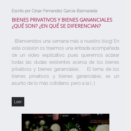
Escrito por César Fernandez García-Balmaseda
BIENES PRIVATIVOS Y BIENES GANANCIALES
¿QUÉ SON? ¿EN QUÉ SE DIFERENCIAN?
¡Bienvenidos una semana más a nuestro blog! En
esta ocasión os traemos una entrada acompañada
de un video explicativo, pues queremos aclarar
todas las dudas existentes acerca de los bienes
privativos y bienes gananciales. El tema de los
bienes privativos y bienes gananciales, es un
asunto de lo más cotidiano, pero a la […]
Leer