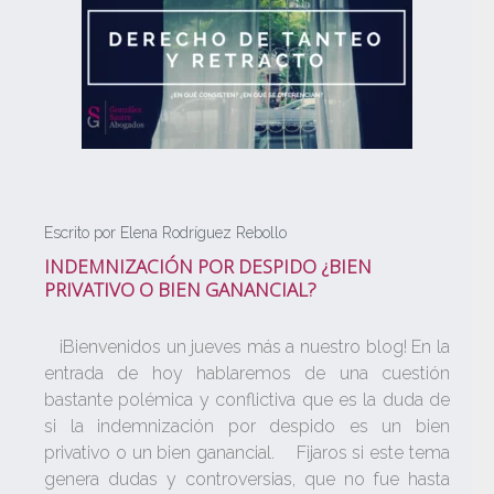
Escrito por Elena Rodríguez Rebollo
INDEMNIZACIÓN POR DESPIDO ¿BIEN
PRIVATIVO O BIEN GANANCIAL?
¡Bienvenidos un jueves más a nuestro blog! En la
entrada de hoy hablaremos de una cuestión
bastante polémica y conflictiva que es la duda de
si la indemnización por despido es un bien
privativo o un bien ganancial. Fijaros si este tema
genera dudas y controversias, que no fue hasta