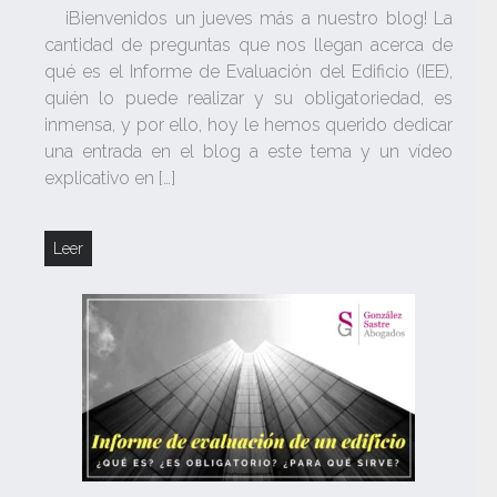
¡Bienvenidos un jueves más a nuestro blog! La
cantidad de preguntas que nos llegan acerca de
qué es el Informe de Evaluación del Edificio (IEE),
quién lo puede realizar y su obligatoriedad, es
inmensa, y por ello, hoy le hemos querido dedicar
una entrada en el blog a este tema y un vídeo
explicativo en […]
Leer