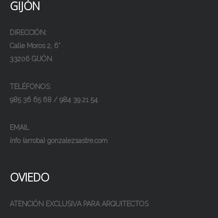
GIJÓN
DIRECCIÓN:
Calle Moros 2, 6°
33206 GIJÓN
TELÉFONOS:
985 36 65 68 / 984 39 21 54
EMAIL
info (arroba) gonzalezsastre.com
OVIEDO
ATENCIÓN EXCLUSIVA PARA ARQUITECTOS