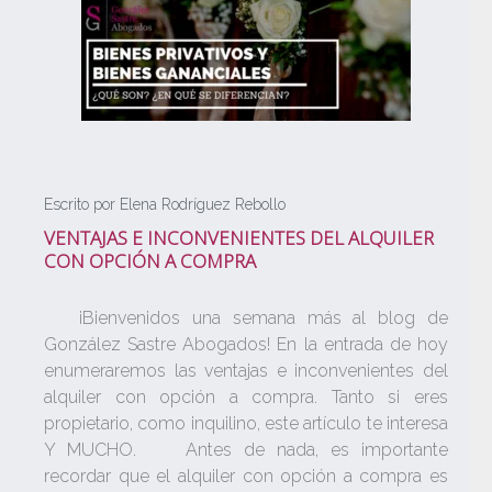
Escrito por Elena Rodríguez Rebollo
VENTAJAS E INCONVENIENTES DEL ALQUILER
CON OPCIÓN A COMPRA
¡Bienvenidos una semana más al blog de
González Sastre Abogados! En la entrada de hoy
enumeraremos las ventajas e inconvenientes del
alquiler con opción a compra. Tanto si eres
propietario, como inquilino, este artículo te interesa
Y MUCHO. Antes de nada, es importante
recordar que el alquiler con opción a compra es