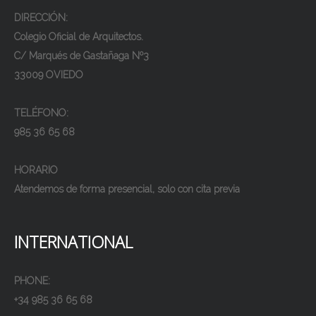
DIRECCIÓN:
Colegio Oficial de Arquitectos.
C/ Marqués de Gastañaga Nº3
33009 OVIEDO
TELÉFONO:
985 36 65 68
HORARIO
Atendemos de forma presencial, solo con cita previa
INTERNATIONAL
PHONE:
+34 985 36 65 68