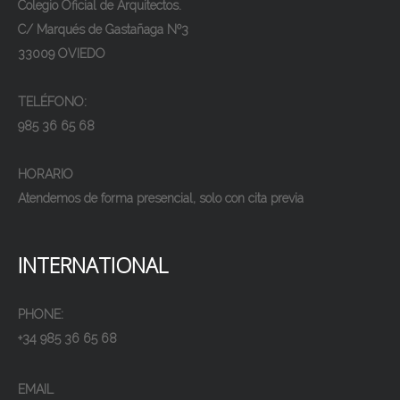
Colegio Oficial de Arquitectos.
C/ Marqués de Gastañaga Nº3
33009 OVIEDO
TELÉFONO:
985 36 65 68
HORARIO
Atendemos de forma presencial, solo con cita previa
INTERNATIONAL
PHONE:
+34 985 36 65 68
EMAIL