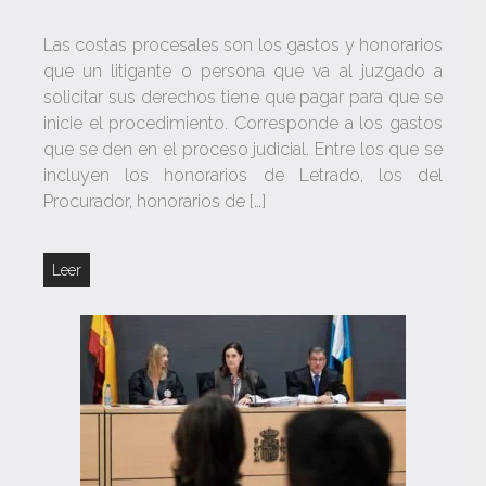
Las costas procesales son los gastos y honorarios
que un litigante o persona que va al juzgado a
solicitar sus derechos tiene que pagar para que se
inicie el procedimiento. Corresponde a los gastos
que se den en el proceso judicial. Entre los que se
incluyen los honorarios de Letrado, los del
Procurador, honorarios de […]
Leer