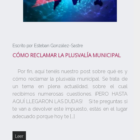
Escrito por Esteban González-Sastre
CÓMO RECLAMAR LA PLUSVALÍA MUNICIPAL
Por fin, aquí tenéis nuestro post sobre qué es y
cómo reclamar la plusvalía municipal. Se trata de
un tema en plena actualidad, sobre el cual
recibimos numerosas cuestiones. ¡PERO HASTA
AQUÍ LLEGARON LAS DUDAS! Si te preguntas si
te van a devolver este impuesto, estás en el lugar
adecuado porque hoy te […]
Leer