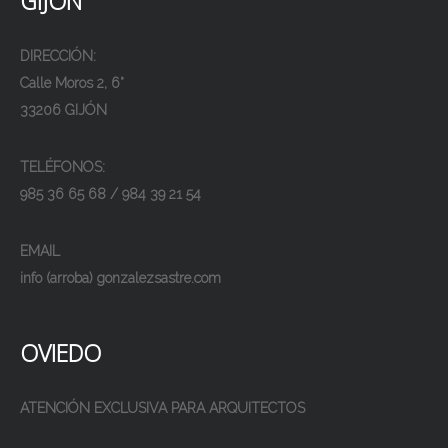
GIJÓN
DIRECCIÓN:
Calle Moros 2, 6°
33206 GIJÓN
TELÉFONOS:
985 36 65 68 / 984 39 21 54
EMAIL
info (arroba) gonzalezsastre.com
OVIEDO
ATENCIÓN EXCLUSIVA PARA ARQUITECTOS