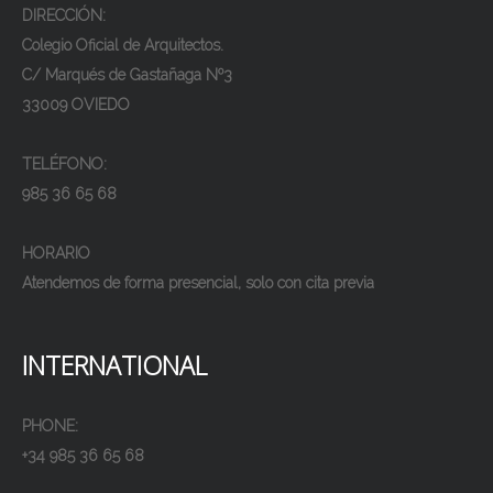
DIRECCIÓN:
Colegio Oficial de Arquitectos.
C/ Marqués de Gastañaga Nº3
33009 OVIEDO
TELÉFONO:
985 36 65 68
HORARIO
Atendemos de forma presencial, solo con cita previa
INTERNATIONAL
PHONE:
+34 985 36 65 68