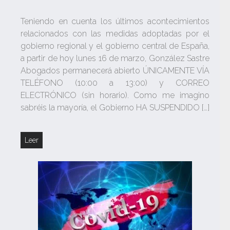
Teniendo en cuenta los últimos acontecimientos
relacionados con las medidas adoptadas por el
gobierno regional y el gobierno central de España,
a partir de hoy lunes 16 de marzo, González Sastre
Abogados permanecerá abierto ÚNICAMENTE VÍA
TELÉFONO (10:00 a 13:00) y CORREO
ELECTRÓNICO (sin horario). Como me imagino
sabréis la mayoría, el Gobierno HA SUSPENDIDO […]
Leer