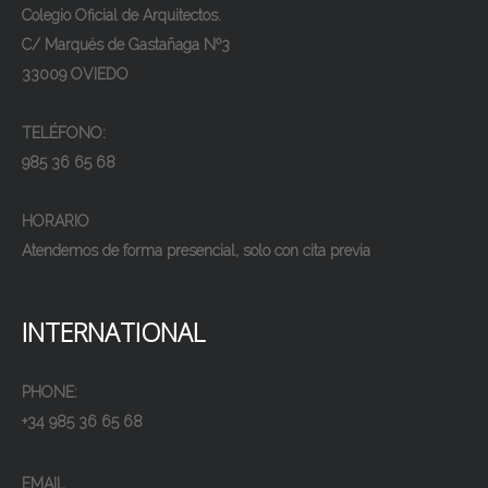
Colegio Oficial de Arquitectos.
C/ Marqués de Gastañaga Nº3
33009 OVIEDO
TELÉFONO:
985 36 65 68
HORARIO
Atendemos de forma presencial, solo con cita previa
INTERNATIONAL
PHONE:
+34 985 36 65 68
EMAIL