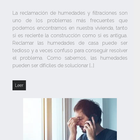
La reclamación de humedades y filtraciones son
uno de los problemas más frecuentes que
podemos encontrarnos en nuestra vivienda, tanto
si es reciente la construcción como si es antigua.
Reclamar las humedades de casa puede ser
tedioso y a veces confuso para conseguir resolver
el problema. Como sabemos, las humedades
pueden ser difíciles de solucionar […]
Leer