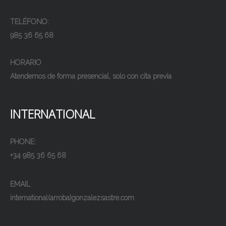
TELÉFONO:
985 36 65 68
HORARIO
Atendemos de forma presencial, solo con cita previa
INTERNATIONAL
PHONE:
+34 985 36 65 68
EMAIL
international(arroba)gonzalezsastre.com