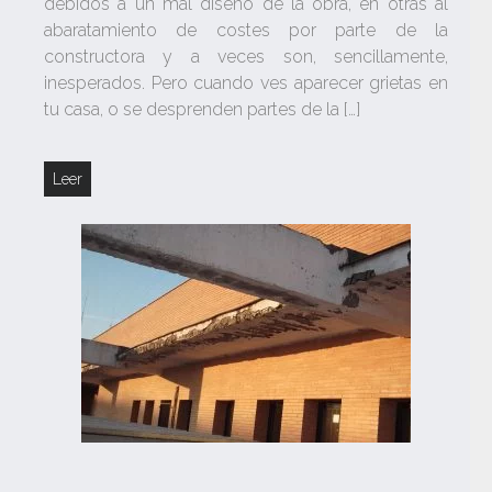
debidos a un mal diseño de la obra, en otras al
abaratamiento de costes por parte de la
constructora y a veces son, sencillamente,
inesperados. Pero cuando ves aparecer grietas en
tu casa, o se desprenden partes de la […]
Leer