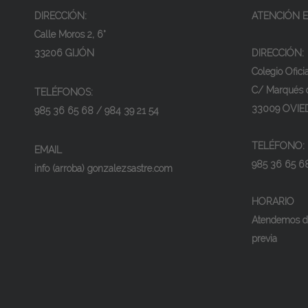
DIRECCIÓN:
ATENCIÓN E
Calle Moros 2, 6°
33206 GIJÓN
DIRECCIÓN:
Colegio Ofici
C/ Marqués 
TELÉFONOS:
33009 OVIE
985 36 65 68 / 984 39 21 54
TELÉFONO:
EMAIL
985 36 65 6
info (arroba) gonzalezsastre.com
HORARIO
Atendemos de
previa